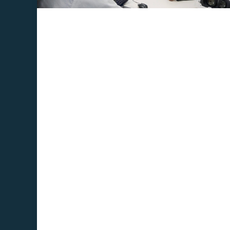
Sin categoría
¿Qué es el
formato DICOM
y cómo
visualizar
imágenes
médicas en 3D
con tecnología